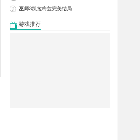
巫师3凯拉梅兹完美结局
游戏推荐