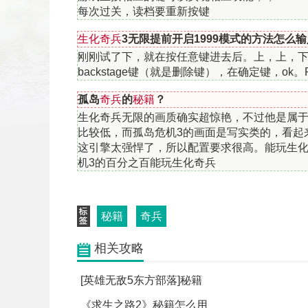
每次过关，读档要重新按键
生化奇兵
3无限提前开启1999模式的方法怎么输
返回顶部
刚刚试了下，就在按任意键进去后。上，上，
backstage键（就是删除键），在确定键，o
孤岛
奇兵
的
秘籍
？
生化奇兵无限的画质确实超惊艳，不过他是属于
比较低，而孤岛危机3的画面是写实类的，看起来
这引擎太强悍了，所以配置要求很高。能玩生化
机3的百分之百能玩生化奇兵
秘籍
奇兵
相关攻略
[英雄无敌5东方部落]秘籍
《求生之路2》秘籍怎么用