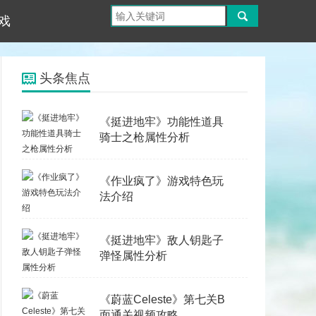
戏
头条焦点
《挺进地牢》功能性道具
骑士之枪属性分析
《作业疯了》游戏特色玩
法介绍
《挺进地牢》敌人钥匙子
弹怪属性分析
《蔚蓝Celeste》第七关B
面通关视频攻略