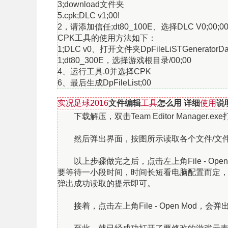
3;download文件夹
5.cpk;DLC v1;00!
2，请添加信任;dt80_100E、选择DLC V0;00;
CPK工具的使用方法如下：
1;DLC v0、打开文件夹DpFileLiSTGenerator
1;dt80_300E，选择游戏根目录/00;00
4、运行工具.0并选择CPK
6、最后生成DpFileList;00
实况足球2016
文件编辑
工具
怎么用 详细
使用
说
下载解压，双击Team Editor Manager.exe打
然后弹出界面，按图所示读取各个文件/文件夹，
以上步骤做完之后，点击左上角File - Open
要等待一小段时间，时间长短看电脑配置而定
弹出成功读取的提示即可。
接着，点击左上角File - Open Mod，会