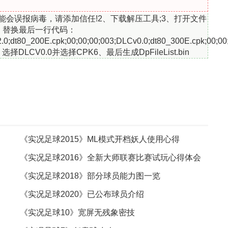
能会误报病毒，请添加信任!2、下载解压工具;3、打开文件
b.csv：替换最后一行代码：
.0;dt80_200E.cpk;00;00;00;003;DLCv0.0;dt80_300E.cpk;00;0
DLCV0.0并选择CPK6、最后生成DpFileList.bin
《实况足球2015》ML模式开档妖人使用心得
《实况足球2016》全新大师联赛比赛试玩心得体会
《实况足球2018》部分球员能力图一览
《实况足球2020》已公布球员介绍
《实况足球10》宽屏无残象密技