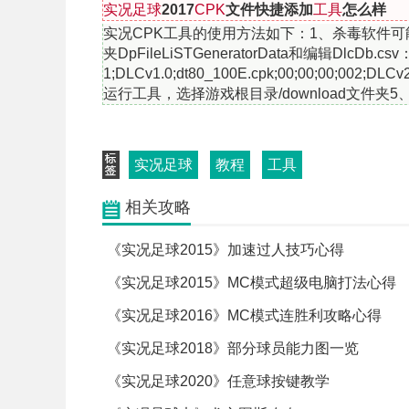
实况足球
2017
CPK
文件快捷添加
工具
怎么样
实况CPK工具的使用方法如下：1、杀毒软件可
夹DpFileLiSTGeneratorData和编辑DlcD
1;DLCv1.0;dt80_100E.cpk;00;00;00;002;DLCv2
运行工具，选择游戏根目录/download文件夹5、选择
实况足球
教程
工具
相关攻略
《实况足球2015》加速过人技巧心得
《实况足球2015》MC模式超级电脑打法心得
《实况足球2016》MC模式连胜利攻略心得
《实况足球2018》部分球员能力图一览
《实况足球2020》任意球按键教学