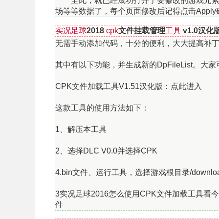
至此，就已经成功打开了要修改的游戏元素了
场等等数据了，每个页面修改后记得点击Appl
实况足球
2018
cpk
文件挂载管理
工具
v1.0汉化
无需手动添加代码，十分的便利，大大提高补丁安装效率
其中有以下功能，并生成新的DpFileList。大
CPK文件加载工具V1.51汉化版：点此进入
这款工具的使用方法如下：
1、解压本工具
2、选择DLC V0.0并选择CPK
4.bin文件、运行工具，选择游戏根目录/downlo
3实况足球2016怎么使用CPK文件加载工具看
件