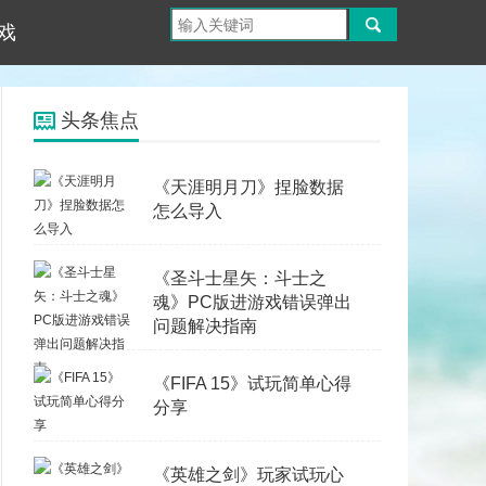
戏
头条焦点
《天涯明月刀》捏脸数据
怎么导入
《圣斗士星矢：斗士之
魂》PC版进游戏错误弹出
问题解决指南
《FIFA 15》试玩简单心得
分享
《英雄之剑》玩家试玩心