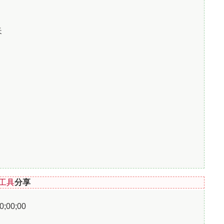
夹
工具
分享
00;00