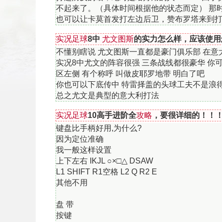
不起来了。（具体时间根据他的状态而定） 那
也可以让卡莫首发打左边后卫，赞布罗塔来到
返回顶部
实况足球
8中
尤文图斯
的实力怎么样，应该使用怎
不懂别瞎说 尤文图斯一直都是豪门俱乐部 在意
实况8中尤文的阵容很强 三条战线都很豪华 你可
区左侧 有个称呼 叫做皮耶罗地带 明白了吧
你也可以下底传中 特雷择盖的头球工夫不是浪得
总之尤文是典型的意大利打法
实况足球
10高手进阶全
攻略
，要很详细的！！
键盘比手柄好用,为什么?
因为定位准确
我一般这样设置
上下左右 IKJL ○×□△ DSAW
L1 SHIFT R1空格 L2 Q R2 E
其他不用
盘 带
按键