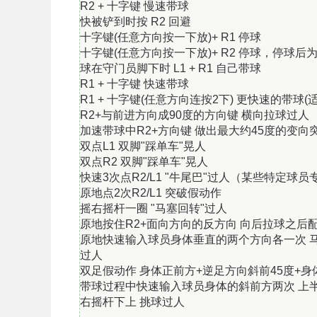
R2 + 十字键 慢速带球
快被铲到时按 R2 回避
十字键(任意方向按一下放)+ R1 停球
十字键(任意方向按一下放)+ R2 停球，停球后
球在守门员脚下时 L1 + R1 自己带球
R1 + 十字键 快速带球
R1 + 十字键(任意方向连按2下) 更快速的带
R2+与前进方向成90度的方向键 横向拉球过人
加速带球中R2+方向键 做出最大约45度的变向
双点L1 双脚"踩单车"晃人
双点R2 双脚"踩单车"晃人
快速3次点R2/L1 "牛尾巴"过人（某些特定球
原地点2次R2/L1 突破假动作
摇右摇杆一圈 "马塞回转"过人
原地按住R2+面向方向的反方向 向后拉球之后配合
原地快速输入球员身体垂直的两个方向各一次 
过人
双足假动作 身体正前方+逆足方向斜前45度+身
带球过程中快速输入球员身体的斜前方两次 上
右摇杆下上 挑球过人