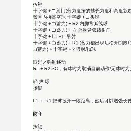
按键
十字键 + □ 射门(分力度按的越长力度和高度就越
禁区内接高空球 十字键 + □ 头球
十字键 + □(蓄力) + R2 内脚背弧线球
十字键 + □(蓄力) + △ 外脚背弧线射门
十字键 + L1 + □ 吊射
十字键 + □(蓄力) + R1 (蓄力槽出现后松开□按
□(蓄力) + 十字键 + × 假射/扣球
取消／强制移动
R1 + R2 SC，有球时为取消当前动作/无球时
轻 拨 球
按键
L1 ＋ R1 把球拨开一段距离，然后可以增强长
防守
按键