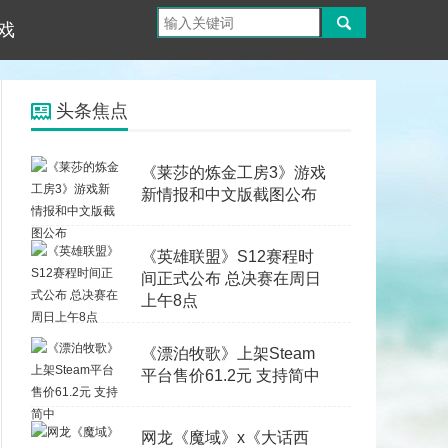
戏
头条焦点
《莱莎的炼金工房3》游戏
新情报和中文版截图公布
《英雄联盟》S12赛程时
间正式公布 总决赛在周日
上午8点
《漂泊牧歌》上架Steam
平台售价61.2元 支持简中
网龙《魔域》x《大话西