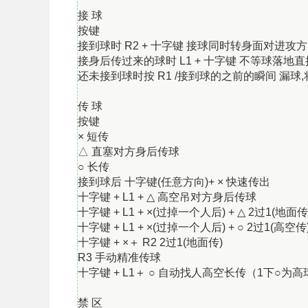
接 球
按键
接到球时 R2 + 十字键 接球同时转身面对进攻
接身后传过来的球时 L1 + 十字键 不等球落地
还未接到球时按 R1 /接到球的之前的瞬间 漏球
传 球
按键
× 短传
△ 直塞对方身后传球
○ 长传
接到球后 十字键(任意方向)+ × 快速传出
十字键 + L1 + △ 高空吊对方身后传球
十字键 + L1 + ×(过掉一个人后) + △ 2过1(地面传
十字键 + L1 + ×(过掉一个人后) + ○ 2过1(高空传
十字键 + ×＋ R2 2过1(地面传)
R3 手动精准传球
十字键 + L1＋ ○ 自动找人高空长传（1下○
禁 区