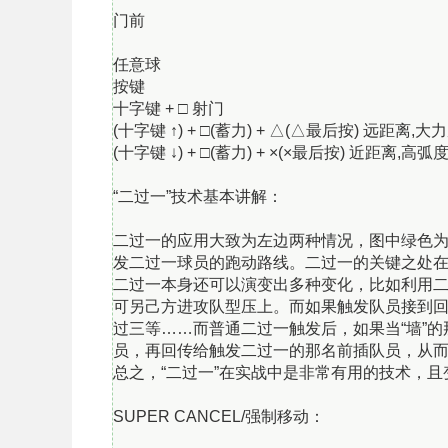
门前
任意球
按键
十字键 + □ 射门
(十字键 ↑) + □(蓄力) + △(△最后按) 远距离
(十字键 ↓) + □(蓄力) + ×(×最后按) 近距离,高
“二过一”技术基本讲解：
二过一的应用大致为左边两种情况，图中绿色
发二过一球员的跑动路线。二过一的关键之处
二过一本身还可以演变出多种变化，比如利用
可另己方进攻队型压上。而如果触发队员接到回
过三等……而普通二过一触发后，如果当“墙”
员，再回传给触发二过一的那名前插队员，从而
总之，“二过一”在实战中是非常有用的技术，
SUPER CANCEL/强制移动：