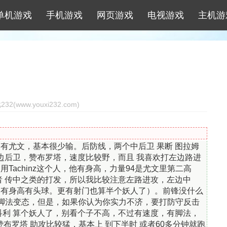
单机游戏
手机游戏
网页游戏
电视游戏
主机游
2(www.youxi232.com)
有尤文，基本很少输。后防线，两个中后卫 果断 图拉姆
左边后卫，赞布罗塔，速度比较野，而且 我喜欢打左边路进
achinz这个人，他有身高，力量94是尤文里第二高
者 传中之类的打发，所以我比较注意左路进攻，左边中
（有身高有头球。更有射门也算半个妖人了）。前锋没什么
脚法变态，但是，如果你认为你实力不济，要打防守反击
科利 算个妖人了，别看个子不高，不过有速度，有脚法，
布罗塔 助攻比较猛，基本上 到下半时 或者60多分钟就跑