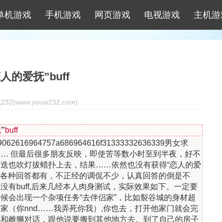
单机游戏
手机游戏
网页游戏
电视游戏
主机游
的爱抚”buff
2(www.youxi232.com)
抚
”
buff
16964757a686964616f31333332636339男女求
… 但最后很多朋友反映，即使苦等数小时至到半夜，好不
迭也吹灯拔蜡扑上去，结果……依然也没有获得“恋人的爱
下，各种回答都有，不正经的调侃不少，认真回答的倒是不
有buff,后来几经本人肉身测试，实际效果如下。一定要
候会出现一个杂项任务“去伴侣家”，比如裂谷城的身材超
家（你nnd……我弄死你我）,你也去，打开他家门就会完
续和雌狮对话，跟他说要搬到其他地方去。到了自己的房子