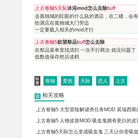
上古卷轴5天际
沐浴mod怎么去除
buff
去孤独城的眨眼的什么鼠的酒店，在二楼，会
给酒店在孤独城大门旁边
一定要载入相关的mod才行
上古卷轴5
欲望祭品
buff
怎么去除
在祭品菜单里找清扫 一次不行两次 就没问题了
低数值保存然后读档
卷轴
爱抚
天际
恋人
上古
相关攻略
上古卷轴5 人物皮肤MOD 吸血鬼拥有更白的皮
上古卷轴5天际怎么变成吸血鬼 三天让你变吸