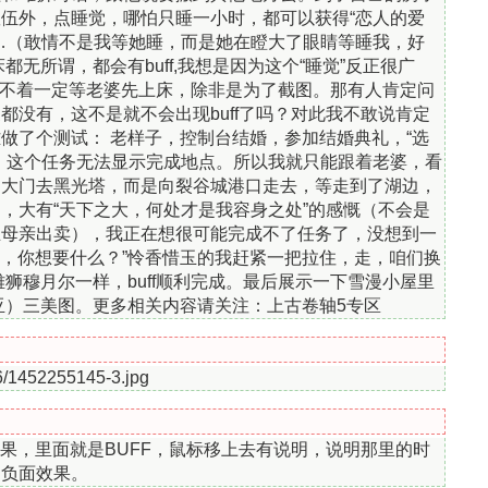
伍外，点睡觉，哪怕只睡一小时，都可以获得“恋人的爱
…（敢情不是我等她睡，而是她在瞪大了眼睛等睡我，好
无所谓，都会有buff,我想是因为这个“睡觉”反正很广
 用不着一定等老婆先上床，除非是为了截图。那有人肯定问
没有，这不是就不会出现buff了吗？对此我不敢说肯定
做了个测试： 老样子，控制台结婚，参加结婚典礼，“选
，这个任务无法显示完成地点。所以我就只能跟着老婆，看
走大门去黑光塔，而是向裂谷城港口走去，等走到了湖边，
，大有“天下之大，何处才是我容身之处”的感慨（不会是
生母亲出卖），我正在想很可能完成不了任务了，没想到一
的，你想要什么？”怜香惜玉的我赶紧一把拉住，走，咱们换
狮穆月尔一样，buff顺利完成。最后展示一下雪漫小屋里
亚）三美图。更多相关内容请关注：上古卷轴5专区
6/1452255145-3.jpg
果，里面就是BUFF，鼠标移上去有说明，说明那里的时
是负面效果。