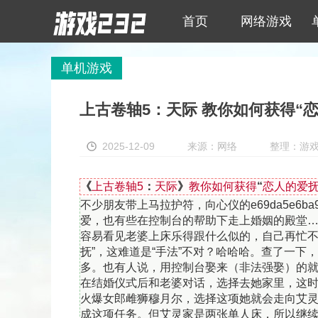
首页
网络游戏
单机游戏
上古卷轴5：天际 教你如何获得“恋人
2025-12-09
来源：网络
整理：游戏23
《
上古卷轴5
：
天际
》
教你如何获得
“
恋人的爱
不少朋友带上马拉护符，向心仪的e69da5e6ba90626
爱，也有些在控制台的帮助下走上婚姻的殿堂…
容易看见老婆上床乐得跟什么似的，自己再忙不
抚”，这难道是“手法”不对？哈哈哈。查了一
多。也有人说，用控制台娶来（非法强娶）的就没
在结婚仪式后和老婆对话，选择去她家里，这时
火爆女郎雌狮穆月尔，选择这项她就会走向艾灵
成这项任务。但艾灵家是两张单人床，所以继