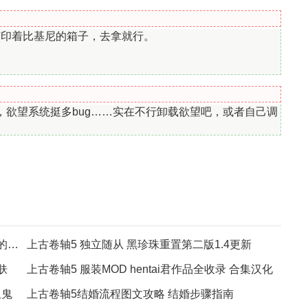
有印着比基尼的箱子，去拿就行。
，欲望系统挺多bug……实在不行卸载欲望吧，或者自己调
上古卷轴5 大型冒险解谜类任务MOD 莫瑞西斯的阴影
上古卷轴5 独立随从 黑珍珠重置第二版1.4更新
肤
上古卷轴5 服装MOD hentai君作品全收录 合集汉化
血鬼
上古卷轴5结婚流程图文攻略 结婚步骤指南