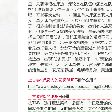
里，只要伴侣在床边，无论是在队伍中还是在队
抚”！也就是说，你一躺下，伴侣就上来爱抚…
吧，哥就喜欢被动……） 而且单人床还是双人床都
返回顶部
义，单人床虽然拥挤点，但绝不影响“睡觉”。
了，很多控制台非法强娶的美女，她们有人连家都
有，但我拿一个无家的美女法师，黑光塔的伊雅
择去你那”开启任务，但和正规渠道的婚姻不同
她到底往哪儿走，出乎我预料的是，她根本没
看见她打着火把，楚楚可怜的望着湖水就停住了
要跳吧，做过她任务知道她孤苦伶仃，还被亲
接近她，出现“任务完成”。她还来了一句“亲爱
地方，去雪漫，滚，滚床单去…… 然后效果和雌
的活色生香（安尼克 跳崖、雌狮穆月尔、莱迪
上古卷轴5恋人的爱抚BUFF
有什么用？
http://www.dashuye.com/uploads/allimg/12040
上古卷轴5的BUFF
问题
按TAB，选择魔法菜单，后面有一个已激活的效
间就是剩余时间，无时间是永久，红色字体的