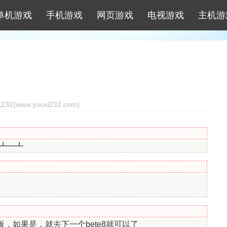
单机游戏
手机游戏
网页游戏
电视游戏
主机游
2(www.youxi232.com)
ノ┻━┻
版，如果是，就去下一个bete8就可以了