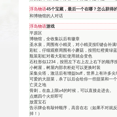
浮岛物语
45个宝藏，最后一个在哪？怎么获得的？
和博物馆的人对话
返回顶部
浮岛物语
游戏
平原区
博物馆，全收集以后有徽章
圣水泉，周围有小精灵，对小精灵按E键会补满
彩虹，仔细观察周围有小蘑菇，按照红橙黄绿
瓶装彩虹对着大彩虹使用就会变色
石柱形似1234，按照左下右上左上右下的顺序
小树屋，树屋内部衣柜处可以更换时装
采集尖塔，激活后有增益buff，世界上有许多
可爱的大甜菜，杀了以后会给你一些甜菜和一
亡灵之地
骨刺，在血上限≥4的时候，可以直接走进去。
点燃四个火炬即可
放置宝石
告示牌会有敲钟顺序，高音在右（如果不对就
掉！）