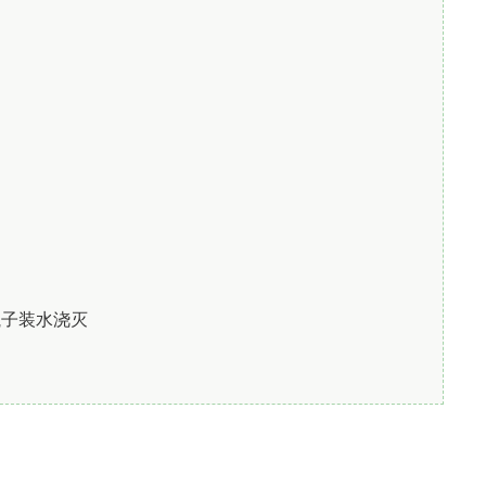
瓶子装水浇灭