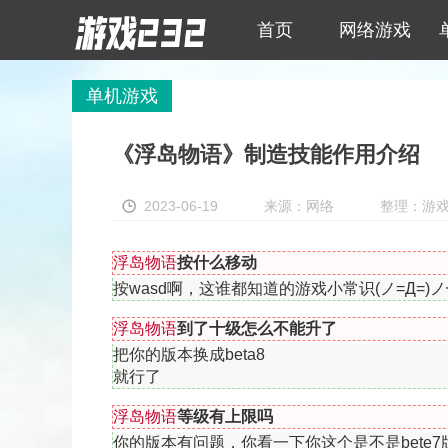
首页
网络游戏
单机游戏
《浮岛物语》制造技能作用介绍
2023-06-19
来源：网络
整理：游戏23
浮岛物语
按什么移动
按wasd啊，这谁都知道的游戏小常识(ノ=Д=)
浮岛物语
到了十级怎么不能升了
把你的版本换成beta8
就行了
浮岛物语
等级有上限吗
你的版本有问题，你看一下你这个是不是bete7