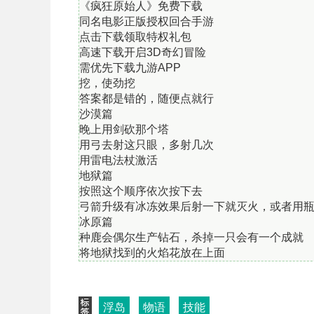
《疯狂原始人》免费下载
同名电影正版授权回合手游
点击下载领取特权礼包
高速下载开启3D奇幻冒险
需优先下载九游APP
挖，使劲挖
答案都是错的，随便点就行
沙漠篇
晚上用剑砍那个塔
用弓去射这只眼，多射几次
用雷电法杖激活
地狱篇
按照这个顺序依次按下去
弓箭升级有冰冻效果后射一下就灭火，或者用
冰原篇
种鹿会偶尔生产钻石，杀掉一只会有一个成就
将地狱找到的火焰花放在上面
浮岛
物语
技能