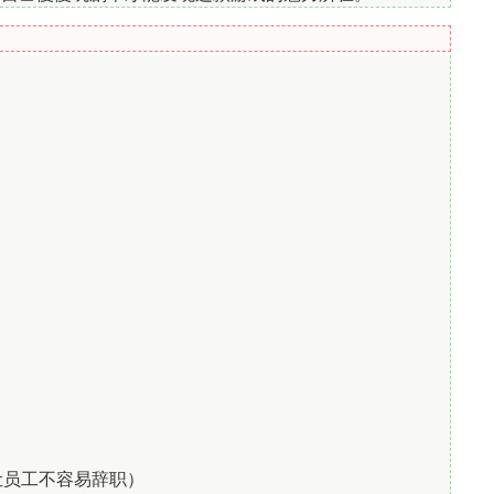
：
员工（让员工不容易辞职）