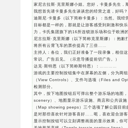
家尼古拉斯·克里斯娜小姐。您好，卡曼多先生，
我想首先请卡曼多先生谈谈您的经营之道，好吗？
迪斯尼·卡曼多（以下简称卡曼多）：当然。我经营
目标都是一样的，那就是让游客感受到刺激和快乐
力，卡氏集团旗下的16所连锁游乐场和位于欧洲
尼古拉斯·克里斯娜（以下简称克里斯娜）：抱歉
将所有云霄飞车的票价提高了三倍……
主持人：各位，我们正好准备了一段录像，相信这
常识。广告后见。（示意导播提前切广告。）
达克·斯特恩（以下简称斯特恩）：…………
游戏的主要控制按钮集中在屏幕的左侧，分为两组
（View Controls）、文件与选项（Files an
检测部分。
其中，按下地图按钮后可弹出整个游乐场的地图，你可
scenery）、地图显示游乐设施、商店和公共设施（Map w
（Map showing peeps）三个选项了解
是对那些喜欢针对游客喜好……呃，喜欢迎合游客
显示控制按钮可以立刻调整画面的显示效果，你可以在这里
关地形等高线（Toggle terrain contour lines