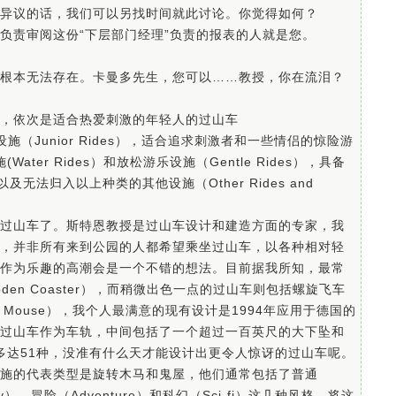
异议的话，我们可以另找时间就此讨论。你觉得如何？
负责审阅这份“下层部门经理”负责的报表的人就是您。
根本无法存在。卡曼多先生，您可以……教授，你在流泪？
，依次是适合热爱刺激的年轻人的过山车
乐设施（Junior Rides），适合追求刺激者和一些情侣的惊险游
Water Rides）和放松游乐设施（Gentle Rides），具备
，以及无法归入以上种类的其他设施（Other Rides and
过山车了。斯特恩教授是过山车设计和建造方面的专家，我
，并非所有来到公园的人都希望乘坐过山车，以各种相对轻
作为乐趣的高潮会是一个不错的想法。目前据我所知，最常
en Coaster），而稍微出色一点的过山车则包括螺旋飞车
g Wild Mouse），我个人最满意的现有设计是1994年应用于德国的
小型翻转过山车作为车轨，中间包括了一个超过一百英尺的大下坠和
就多达51种，没准有什么天才能设计出更令人惊讶的过山车呢。
施的代表类型是旋转木马和鬼屋，他们通常包括了普通
ky）、冒险（Adventure）和科幻（Sci-fi）这几种风格。将这