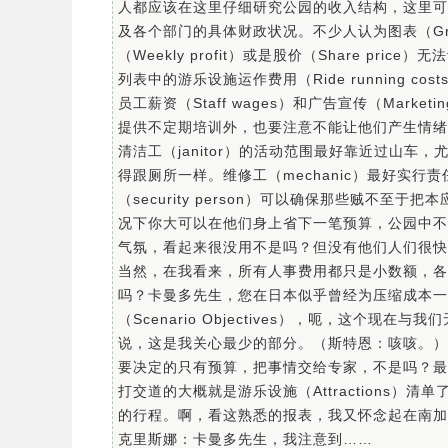
人都应该在这里仔细研究公园的收入结构，这里可以
及各个部门的具体财政状况。不少人认为图表（Gr
（Weekly profit）或是股价（Share p
列表中的游乐设施运作费用（Ride running cost
员工薪资（Staff wages）和广告宣传（Mark
提供不定期培训外，也要注意不能让他们产生情绪
清洁工（janitor）的活动范围最好靠近过山
得跟厕所一样。维修工（mechanic）最好实
（security person）可以确保那些贼不
况下你大可以在他们身上省下一笔预算，公园中不是每
气氛，看起来很没用不是吗？但没有他们人们很快
当然，在我看来，所有人事费用都只是小数额，各
吗？卡曼多先生，您在日本似乎曾经为压缩成本一
（Scenario Objectives），呃，这个现
说，这是我关心最少的部分。（斯特恩：咳咳。）
要决定的只有预算，把事情交给专家，不是吗？最
打交道的大概就是游乐设施（Attractions
的行程。啊，看这熟悉的报表，我又怀念起在南加
克里斯娜：卡曼多先生，我注意到……