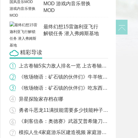
MOD 游戏内音乐替换
MOD
最终幻想15雷迦利亚飞行
解锁任务 潜入弗姆斯基地
精彩导读
上古卷轴5实力敌人排名一览 上古卷轴5难超越的敌人
《牧场物语：矿石镇的伙伴们》牛羊牧场营业时间及售卖物品一览
《牧场物语：矿石镇的伙伴们》吃东西方法介绍
异星探险家存档在哪
勇者斗恶龙11满技能需要多少技能种子 技能种子需求
《刺客信条：奥德赛》武器艾普希隆刀获得方法
模拟人生4家庭游乐区建造视频 家庭游乐区速建方法