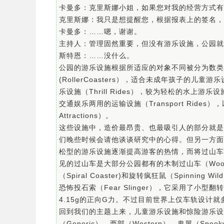
卡曼多：克里斯娜小姐，如果您对我的经营方式有
克里斯娜：我只是想提醒您，根据报表上的签名，
卡曼多：……嗯，谢谢。
主持人：管理固然重要，但没有游乐设施，公园就
斯特恩：……没什么。
公园的游乐设施根据所适应的对象不同被分为数类
(RollerCoasters），适合未成年孩子的儿童游
乐设施（Thrill Rides），较为轻松的水上游乐设施(
交通娱乐两用的运输设施（Transport Rides）
Attractions）。
这些设施中，造价最昂贵、也最吸引人的部分就是
们晚些时候会请他谈谈研究中的心得。但另一方面
松型的游乐设施逐渐提高游客的热情，而将过山车
见的过山车是大部分公园都有的木制过山车（Wood
（Spiral Coaster)和旋转疯狂鼠（Spinnin
恐怖投石索（Fear Slinger），它采用了
4.15g的正向G力。不过目前世界上仅车轨设计
回到我们的主题上来，儿童游乐设施和惊险游乐设
（Generic）、西部（Western）、鬼屋（Spoo