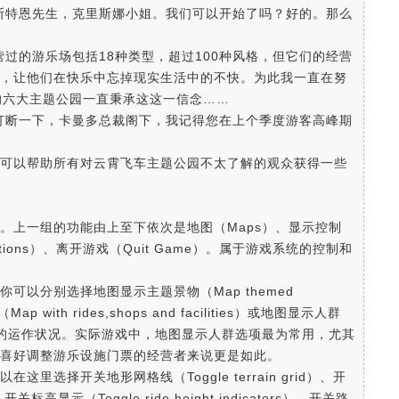
斯特恩先生，克里斯娜小姐。我们可以开始了吗？好的。那么
过的游乐场包括18种类型，超过100种风格，但它们的经营
，让他们在快乐中忘掉现实生活中的不快。为此我一直在努
的六大主题公园一直秉承这这一信念……
打断一下，卡曼多总裁阁下，我记得您在上个季度游客高峰期
可以帮助所有对云霄飞车主题公园不太了解的观众获得一些
。上一组的功能由上至下依次是地图（Maps）、显示控制
d Options）、离开游戏（Quit Game）。属于游戏系统的控制和
以分别选择地图显示主题景物（Map themed
ith rides,shops and facilities）或地图显示人群
公园目前的运作状况。实际游戏中，地图显示人群选项最为常用，尤其
喜好调整游乐设施门票的经营者来说更是如此。
选择开关地形网格线（Toggle terrain grid）、开
）、开关标高显示（Toggle ride height indicators）、开关路