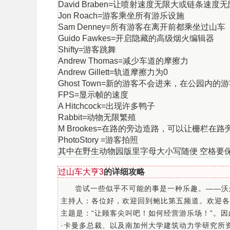
David Braben=让喷射速度无限大或链条速度
Jon Roach=游客乘坐所有游乐设施
Sam Denney=所有游客在离开前都乘坐过山车
Guido Fawkes=开启隐藏的高级烟火编辑器
Shifty=游客跳舞
Andrew Thomas=减少车道的摩擦力
Andrew Gillett=轨道摩擦力为0
Ghost Town=新的游客不会进来，在公园内
FPS=显示帧的速度
A Hitchcock=出现许多鸭子
Rabbit=动物无限繁殖
M Brookes=在路的旁边造路，可以让栅栏在路
PhotoStory =游客拍照
其中在野生动物园版里字母大小写随便 空格要
过山车大亨3
的详细攻略
尝试一些似乎不可能的事是一种乐趣。——沃
主持人：各位好，欢迎回到鲍比第五频道。欢迎各
主题是：“让顾客尖叫吧！如何经营游乐场！”。
·卡曼多总裁、以及南加州大学建筑动力学研究所