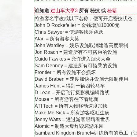
谁知道
过山车大亨3
所有 秘技 或
秘籍
将游客名字改成以下名称，便可开启密技状态
返回顶部
John D Rockefeller = 金钱增加10000元
Chris Sawyer = 使游客快乐跳跃
Atari = 所有游客大笑
John Wardley = 娱乐设施取消建造高度限制
Jon Roach = 建造所有不可搭乘的设施
Guido Fawkes = 允许进入烟火大会
Sam Denney = 建造所有可搭乘的设施
Frontier = 所有设施不会损坏
David Braben = 速度加快并设施无限制使用
James Hunt = 得到一辆四轮马车
D Lean = 开启飞行摄影机编辑路线
Mouse = 所有游客往下看地面
ATI Tech = 所有人物移动速度加快
Make Me Sick = 所有游客呕吐生病
Jonny Watts = 透过游客眼睛看世界
Atomic = 制造大爆炸毁坏游乐园
Isambard Kingdom Brunel=训练所有的