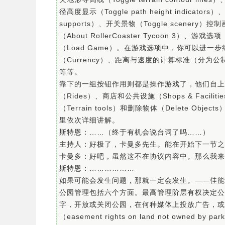
径高度显示（Toggle path height indicato
supports）、开关景物（Toggle scene
（About RollerCoaster Tycoon 3）、游
（Load Game）。在游戏选项中，你可以进
（Currency）、距离与速度的计算标准（分
等等。
靠下的一组按钮作用则都是操作游戏了，他们自上到下依
（Rides）、商店和公共设施（Shops & Facili
（Terrain tools）和删除物体（Delete 
里依次详细讲解。
斯特恩：……（终于有机会说台词了吗……）
主持人：好极了，卡曼多先生。能在开始下一节之
卡曼多：好吧，虽然这不在协议内容中。那么我来
斯特恩：………………
如果可能会发生问题，那就一定会发生。——佳能
公园管理包括六个方面。最高管理阶层有权决定公园营运
字，开放或关闭公园，在何种媒体上投放广告，或是购买附
（easement rights on land not own