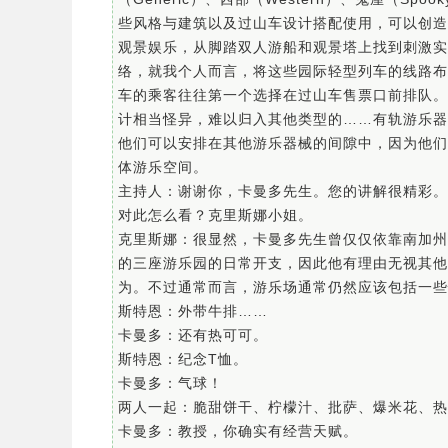
些风格与建筑以及过山车设计搭配使用，可以创造
观景娱乐，从脚踏双人游船和观景塔上找到刺激实
络，就我个人而言，将这些园际轻型列车的线路布
车的乘客往往第一个选择在过山车售票口前排队。
计相当怪异，难以归入其他类型的……有轨游乐器
他们可以安排在其他游乐器械的间隙中，因为他们
体游乐空间。
主持人：谢谢你，卡曼多先生。您的讲解很精彩。
对此怎么看？克里斯娜小姐。
克里斯娜：很显然，卡曼多先生曾仅仅依靠南加州
的三座游乐园的日常开支，因此他有理由无视其他
为。不过通常而言，游乐场通常仍然应该包括一些
斯特恩：外带牛排……
卡曼多：还有热可可。
斯特恩：纪念T恤。
卡曼多：气球！
两人一起：脆甜饼干、柠檬汁、批萨、爆米花、热
卡曼多：教授，你确实有经营天赋。