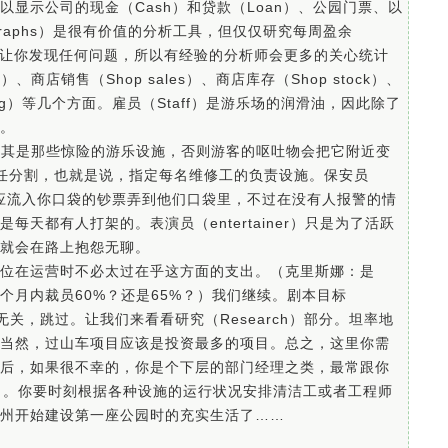
显示公司的现金（Cash）和贷款（Loan）、公园门票、以
aphs）是很有价值的分析工具，但仅仅研究每周盈余
rice）无法让你发现任何问题，所以有经验的分析师会更多的关心统计
s）、商店销售（Shop sales）、商店库存（Shop stock）、
eting）等几个方面。雇员（Staff）是游乐场的润滑油，因此除了
。
车，尤其是那些惊险的游乐设施，否则游客的呕吐物会把它附近变
行责任分割，也就是说，指定每名维修工的负责设施。保安员
至于把本应流入你口袋的钞票弄到他们口袋里，不过在没有人报警的情
天都有人打架的。表演员（entertainer）只是为了活跃
就会在路上抱怨无聊。
位在运营时不必太过在乎这方面的支出。（克里斯娜：是
个月内裁员60%？还是65%？）我们继续。剧本目标
在与我们无关，跳过。让我们来看看研究（Research）部分。坦率地
当然，过山车项目应该是投资最多的项目。总之，这里你需
后，如果很不幸的，你是个下层的部门经理之类，最常跟你
）清单了。你要时刻根据各种设施的运行状况安排清洁工或者工程师
州开始建设第一座公园时的充实生活了……